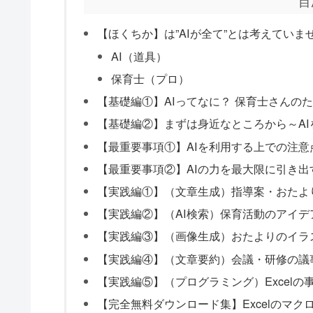
目
【ほくちか】は”AIが全て”とは考えていま
AI（道具）
保育士（プロ）
【基礎編①】AIってなに？ 保育士さんのた
【基礎編②】まずは身近なところから～AI
【最重要事項①】AIを利用する上での注
【最重要事項②】AIの力を最大限に引き出
【実践編①】（文章生成）指導案・おたよ
【実践編②】（AI検索）保育活動のアイデ
【実践編③】（画像生成）おたよりのイラ
【実践編④】（文章要約）会議・研修の議
【実践編⑤】（プログラミング）Excelの事
【完全無料ダウンロード集】Excelのマク