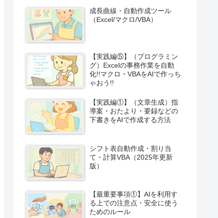
成長曲線・自動作成ツール
（Excel/マクロ/VBA）
【実践編⑤】（プログラミン
グ）Excelの事務作業を自動
化!!マクロ・VBAをAIで作っち
ゃおう!!
【実践編①】（文章生成）指
導案・おたより・要録などの
下書きをAIで作成する方法
シフト表自動作成・割り当
て・計算VBA（2025年更新
版）
【最重要事項①】AIを利用す
る上での注意点・安全に使う
ためのルール