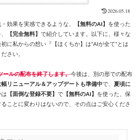
2026.05.18
践・効果を実感できるような、
【無料のAI】
を使った
を、
【完全無料】
で紹介しています。以下に、様々な
初に私からの想い『【ほくちか】は”AIが全て”とは
ください。
Aツールの配布を終了します。
今後は、別の形での配布
大幅リニューアル＆アップデートも準備中
で、
夏頃に
かは
【面倒な登録不要】
で
【無料のAI】
を使った、保
することに変わりはないので、その点はご安心くださ