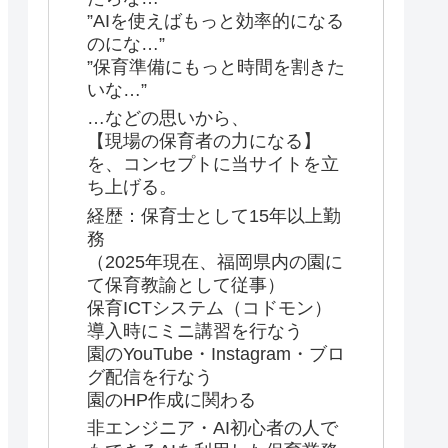
”AIを使えばもっと効率的になる
のにな…”
”保育準備にもっと時間を割きた
いな…”
…などの思いから、
【現場の保育者の力になる】
を、コンセプトに当サイトを立
ち上げる。
経歴：保育士として15年以上勤
務
（2025年現在、福岡県内の園に
て保育教諭として従事）
保育ICTシステム（コドモン）
導入時にミニ講習を行なう
園のYouTube・Instagram・ブロ
グ配信を行なう
園のHP作成に関わる
非エンジニア・AI初心者の人で